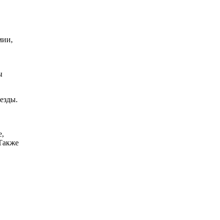
мии,
ы
езды.
е,
 Также