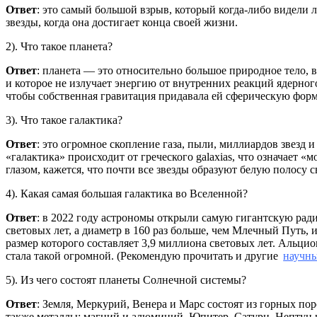
Ответ
: это самый большой взрыв, который когда-либо видели
звезды, когда она достигает конца своей жизни.
2). Что такое планета?
Ответ
: планета — это относительно большое природное тело, 
и которое не излучает энергию от внутренних реакций ядерног
чтобы собственная гравитация придавала ей сферическую форму
3). Что такое галактика?
Ответ
: это огромное скопление газа, пыли, миллиардов звезд
«галактика» происходит от греческого galaxias, что означает 
глазом, кажется, что почти все звезды образуют белую полосу 
4). Какая самая большая галактика во Вселенной?
Ответ
: в 2022 году астрономы открыли самую гигантскую рад
световых лет, а диаметр в 160 раз больше, чем Млечный Путь, и
размер которого составляет 3,9 миллиона световых лет. Альцио
стала такой огромной. (Рекомендую прочитать и другие
научны
5). Из чего состоят планеты Солнечной системы?
Ответ
: Земля, Меркурий, Венера и Марс состоят из горных по
также металлы: магний и алюминий. Юпитер, Сатурн, Нептун и 