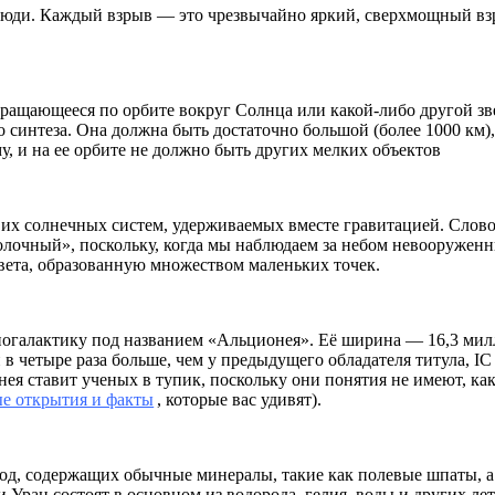
 люди. Каждый взрыв — это чрезвычайно яркий, сверхмощный в
вращающееся по орбите вокруг Солнца или какой-либо другой зв
о синтеза. Она должна быть достаточно большой (более 1000 км),
, и на ее орбите не должно быть других мелких объектов
 и их солнечных систем, удерживаемых вместе гравитацией. Слов
«молочный», поскольку, когда мы наблюдаем за небом невооружен
света, образованную множеством маленьких точек.
иогалактику под названием «Альционея». Её ширина — 16,3 ми
 в четыре раза больше, чем у предыдущего обладателя титула, IC
нея ставит ученых в тупик, поскольку они понятия не имеют, как
е открытия и факты
, которые вас удивят).
род, содержащих обычные минералы, такие как полевые шпаты, а
Уран состоят в основном из водорода, гелия, воды и других ле