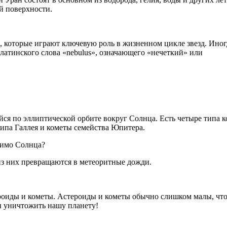
й поверхности.
а, которые играют ключевую роль в жизненном цикле звезд. Иног
латинского слова «nebulus», означающего «нечеткий» или
йся по эллиптической орбите вокруг Солнца. Есть четыре типа к
ипа Галлея и кометы семейства Юпитера.
 мимо Солнца?
 из них превращаются в метеоритные дожди.
ероиды и кометы. Астероиды и кометы обычно слишком малы, чт
бы уничтожить нашу планету!