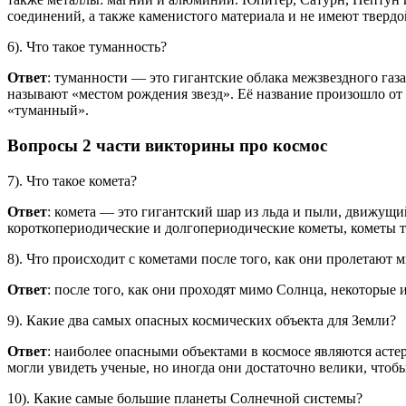
соединений, а также каменистого материала и не имеют твердо
6). Что такое туманность?
Ответ
: туманности — это гигантские облака межзвездного газ
называют «местом рождения звезд». Её название произошло от 
«туманный».
Вопросы 2 части викторины про космос
7). Что такое комета?
Ответ
: комета — это гигантский шар из льда и пыли, движущи
короткопериодические и долгопериодические кометы, кометы т
8). Что происходит с кометами после того, как они пролетают
Ответ
: после того, как они проходят мимо Солнца, некоторые
9). Какие два самых опасных космических объекта для Земли?
Ответ
: наиболее опасными объектами в космосе являются аст
могли увидеть ученые, но иногда они достаточно велики, что
10). Какие самые большие планеты Солнечной системы?