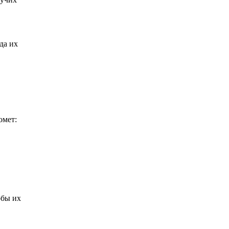
да их
омет:
обы их