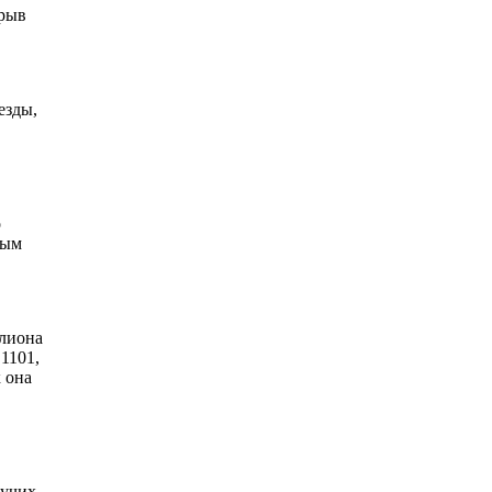
зрыв
езды,
о
ным
ллиона
 1101,
 она
тучих