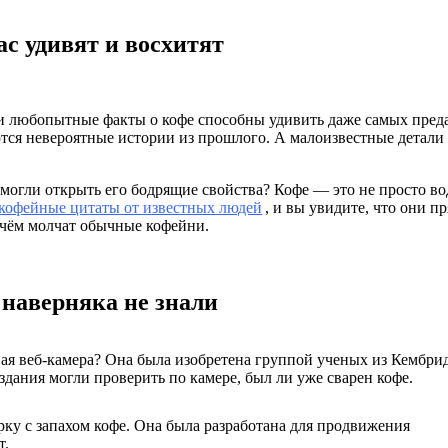
ас удивят и восхитят
 и любопытные факты о кофе способны удивить даже самых пре
тся невероятные истории из прошлого. А малоизвестные детали
омогли открыть его бодрящие свойства? Кофе — это не просто во
кофейные цитаты от известных людей
, и вы увидите, что они п
о чём молчат обычные кофейни.
наверняка не знали
вая веб-камера? Она была изобретена группой ученых из Кембри
 здания могли проверить по камере, был ли уже сварен кофе.
рку с запахом кофе. Она была разработана для продвижения
т.