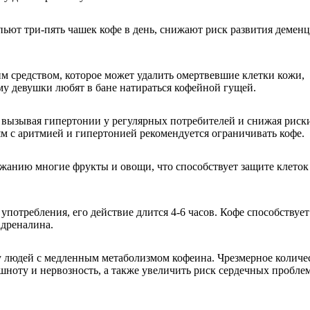
 пьют три-пять чашек кофе в день, снижают риск развития демен
 средством, которое может удалить омертвевшие клетки кожи,
му девушки любят в бане натираться кофейной гущей.
 вызывая гипертонии у регулярных потребителей и снижая риск
м с аритмией и гипертонией рекомендуется ограничивать кофе.
ржанию многие фрукты и овощи, что способствует защите клеток
потребления, его действие длится 4-6 часов. Кофе способствует
адреналина.
у людей с медленным метаболизмом кофеина. Чрезмерное количе
ошноту и нервозность, а также увеличить риск сердечных проблем