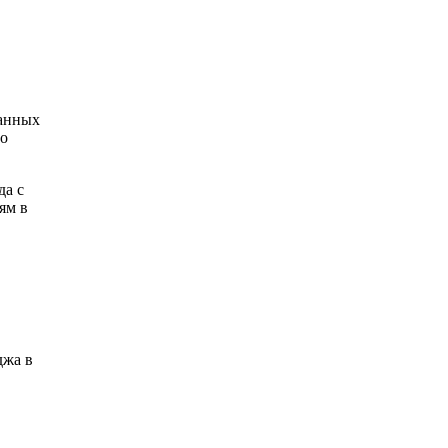
данных
 о
да с
рям в
джа в