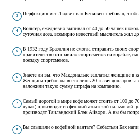
Перфекционист Людвиг ван Бетховен требовал, чтобы 
Вольтер, ежедневно выпивал от 40 до 50 чашек шокол
суточная доза, всемирно известный мыслитель жил дол
В 1932 году Бразилия не смогла отправить своих спо
правительство отправило спортсменов на корабле, 
поездку спортсменов.
Знаете ли вы, что Макдональдс заплатил женщине в ка
Женщина требовала всего лишь 20 тысяч долларов за
наложили такую сумму штрафа на компанию.
Самый дорогой в мире кофе может стоить от 100 до 70
лувак) производят из фекалий азиатской пальмовой ц
производят Таиландский Блэк Айвори. А вы бы попро
Вы слышали о кофейной кантате? Себастьян Бах напи