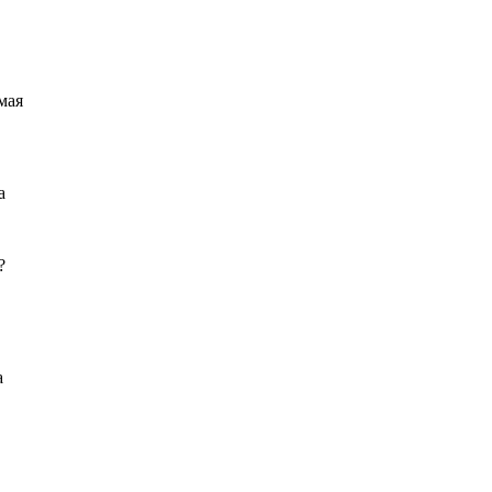
мая
а
?
а