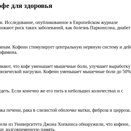
фе для здоровья
и. Исследование, опубликованное в Европейском журнале
ижают риск таких заболеваний, как болезнь Паркинсона, диабет 
щинам. Кофеин стимулирует центральную нервную систему и дей
офамина.
ывают, что кофе уменьшает мышечные боли, улучшает выработку
изической нагрузки. Кофеин уменьшает мышечные боли до 50%
деть. Если конечно же его пить в небольших количествах и с
а печени, рака в слизистой оболочке матки, фиброза и цирроза.
тели из Университета Джона Хопкинса обнаружили, что кофеин,
шу долговременную память.