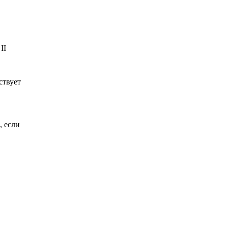
II
ствует
, если