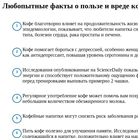
Любопытные факты о пользе и вреде ко
Кофе благотворно влияет на продолжительность жизн
эпидемиологии, показывает, что любители напитка сн
типа, болезни сердца, рака простаты и печени.
Кофе помогает бороться с депрессией, особенно жен
как антидепрессант, повышая уровень серотонина и д
Исследования опубликованные на ScienceDaily показ
энергии и способствует положительному ощущению ф
перед тренировками выпивать примерно 2 чашки.
Регулярное употребление кофе может помочь вам поху
небольшим количеством обезжиренного молока.
Кофейные напитки могут снизить риск заболевания рак
Пить кофе полезно для улучшения памяти. Исследова
содержащийся в напитке, положительно влияет на на