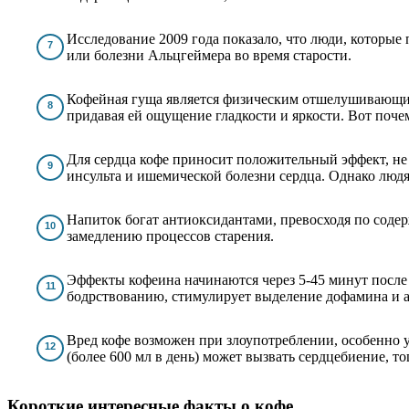
Исследование 2009 года показало, что люди, которые
или болезни Альцгеймера во время старости.
Кофейная гуща является физическим отшелушивающим
придавая ей ощущение гладкости и яркости. Вот поче
Для сердца кофе приносит положительный эффект, не
инсульта и ишемической болезни сердца. Однако людя
Напиток богат антиоксидантами, превосходя по соде
замедлению процессов старения.
Эффекты кофеина начинаются через 5-45 минут после у
бодрствованию, стимулирует выделение дофамина и 
Вред кофе возможен при злоупотреблении, особенно 
(более 600 мл в день) может вызвать сердцебиение, т
Короткие интересные факты о кофе