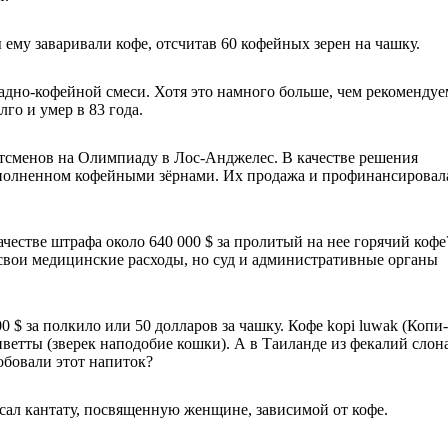
ему заваривали кофе, отсчитав 60 кофейных зерен на чашку.
адно-кофейной смеси. Хотя это намного больше, чем рекомендуе
го и умер в 83 года.
ртсменов на Олимпиаду в Лос-Анджелес. В качестве решения
наполненном кофейными зёрнами. Их продажа и профинансировал
честве штрафа около 640 000 $ за пролитый на нее горячий кофе
 свои медицинские расходы, но суд и административные органы
0 $ за полкило или 50 долларов за чашку. Кофе kopi luwak (Копи-
иветты (зверек наподобие кошки). А в Таиланде из фекалий слон
бовали этот напиток?
сал кантату, посвященную женщине, зависимой от кофе.