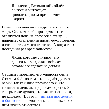
Я надеюсь, Всевышний сойдёт
с небес и оштрафует
цивилизацию за превышение
скорости.
Гениальная шпилька в адрес суетливого
мира. Стэтхэм зовёт притормозить и
оглянуться пока не врезался в стену. Я,
например стал ценить паузы между делами,
и голова стала мыслить яснее. А когда ты в
последний раз брал тайм-аут?
Люди, которые считают, что
деньги могут сделать всё, сами
готовы всё сделать за деньги.
Сарказм с моралью, что жадность слепа.
Стэтхэм бьёт по тем, кто продаёт душу за
бабки, так как явно презирал тех, кто
гонится за деньгами ради самих денег. Я
теперь тоже думаю, что важнее ценности, а
не кошелёк. (Вот эти
цитаты про деньги
и богатство
помогают мне понять, как к
ним нужно относиться).