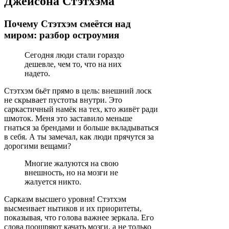
Джейсона Стэтхэма
Почему Стэтхэм смеётся над
миром: разбор остроумия
Сегодня люди стали гораздо
дешевле, чем то, что на них
надето.
Стэтхэм бьёт прямо в цель: внешний лоск
не скрывает пустоты внутри. Это
саркастичный намёк на тех, кто живёт ради
шмоток. Меня это заставило меньше
гнаться за брендами и больше вкладываться
в себя. А ты замечал, как люди прячутся за
дорогими вещами?
Многие жалуются на свою
внешность, но на мозги не
жалуется никто.
Сарказм высшего уровня! Стэтхэм
высмеивает нытиков и их приоритеты,
показывая, что голова важнее зеркала. Его
слова поощряют качать мозги, а не только