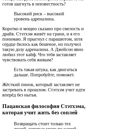
готов шагнуть в неизвестность?
Высокий риск – высокий
уровень адреналина.
Коротко и мощно сказано про смелость и
драйв. Стэтхэм живёт на грани, и я его
понимаю. Я прыгнул с парашютом, хотя
сердце билось как бешеное, но получил
такую дозу адреналина. А Джейсон явно
любил этот кайф. Что тебя заставляет
чувствовать себя живым?
Есть такая штука, как двигаться
дальше. Попробуйте, поможет.
Жёсткий пинок, который заставляет не
застревать в прошлом. Стэтхэм учит идти
вперёд без нытья.
Пацанская философия Стэтхэма,
которая учит жить без соплей
Возвращать стоит только тех
людей, которые ушли по нашей