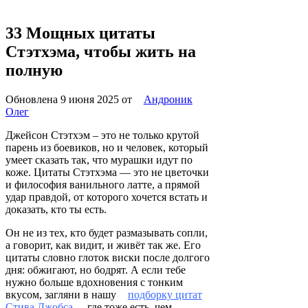
33 Мощных цитаты
Стэтхэма, чтобы жить на
полную
Обновлена 9 июня 2025
от
Андроник
Олег
Джейсон Стэтхэм – это не только крутой
парень из боевиков, но и человек, который
умеет сказать так, что мурашки идут по
коже. Цитаты Стэтхэма — это не цветочки
и философия ванильного латте, а прямой
удар правдой, от которого хочется встать и
доказать, кто ты есть.
Он не из тех, кто будет размазывать сопли,
а говорит, как видит, и живёт так же. Его
цитаты словно глоток виски после долгого
дня: обжигают, но бодрят. А если тебе
нужно больше вдохновения с тонким
вкусом, загляни в нашу
подборку цитат
Стива Джобса
, где тоже есть, чем